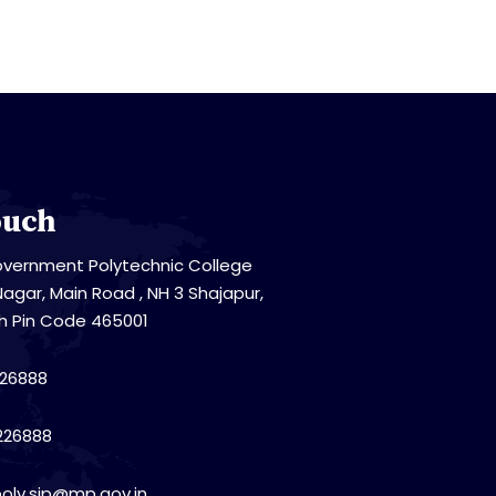
ouch
vernment Polytechnic College
Nagar, Main Road , NH 3 Shajapur,
h Pin Code 465001
26888
226888
poly.sjp@mp.gov.in