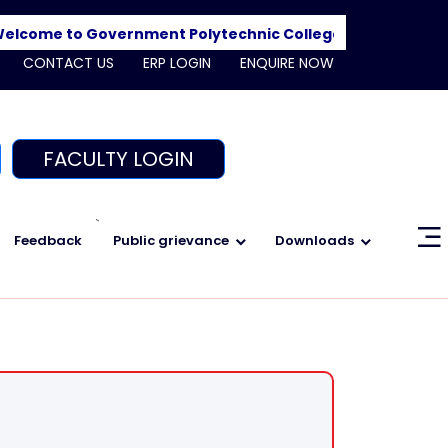
ome to Government Polytechnic College, Shajapur. Admis
CONTACT US
ERP LOGIN
ENQUIRE NOW
FACULTY LOGIN
`
Feedback
Public grievance
Downloads