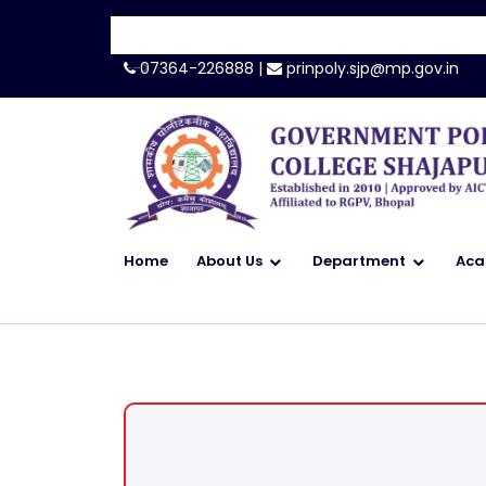
-->
07364-226888 |
prinpoly.sjp@mp.gov.in
Home
About Us
Department
Aca