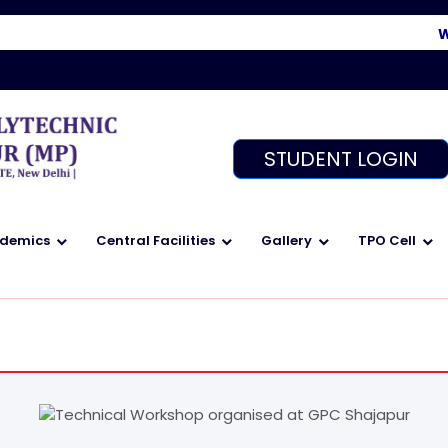
Welc
STUDENT LOGIN
demics
Central Facilities
Gallery
TPO Cell