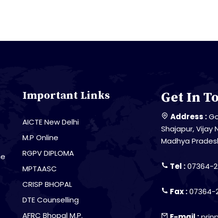
Important Links
Get In T
Address :
Go
AICTE New Delhi
Shajapur, Vijay 
M.P Online
Madhya Prades
RGPV DIPLOMA
he
Tel :
07364-2
MPTAASC
CRISP BHOPAL
Fax :
07364-
DTE Counselling
AFRC Bhopal M.P.
E-mail :
prin