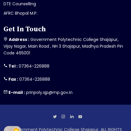
DTE Counselling
AFRC Bhopal M.P.
Get In Touch
Address :
Government Polytechnic College Shajapur,
Vijay Nagar, Main Road , NH 3 Shajapur, Madhya Pradesh Pin
Code 465001
Tel :
07364-226888
Fax :
07364-226888
E-mail :
prinpoly.sjp@mp.gov.in
Government Polytechnic College Shajapur. ALL RIGHTS